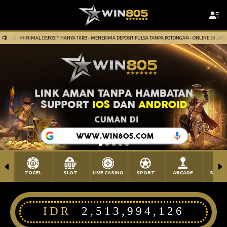
5 - MINIMAL DEPOSIT HANYA 10RB - MENERIMA DEPOSIT PULSA TANPA POTONGAN - ONLINE 24 JAM FAST
TOGEL
SLOT
LIVE CASINO
SPORT
ARCADE
SABU
IDR
2,514,024,492