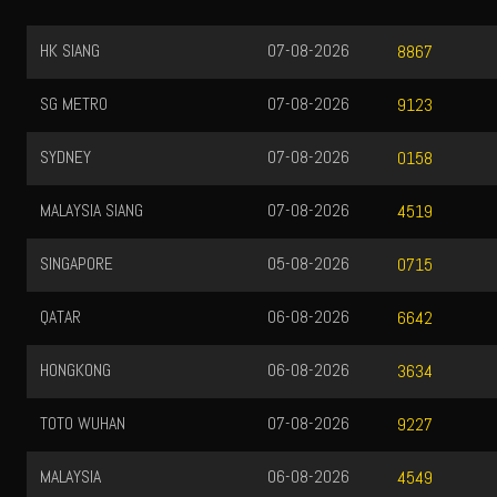
HK SIANG
07-08-2026
8867
SG METRO
07-08-2026
9123
SYDNEY
07-08-2026
0158
MALAYSIA SIANG
07-08-2026
4519
SINGAPORE
05-08-2026
0715
QATAR
06-08-2026
6642
HONGKONG
06-08-2026
3634
TOTO WUHAN
07-08-2026
9227
MALAYSIA
06-08-2026
4549