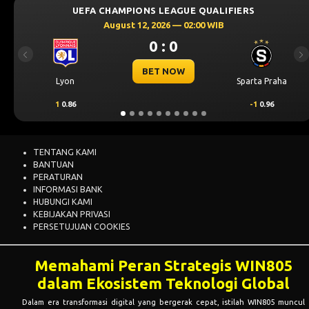
EFA CHAMPIONS LEAGUE QUALIFIERS
UEF
August 12, 2026 — 02:00 WIB
0 : 0
Previous
Ne
BET NOW
Sparta Praha
SK Sturm Gra
-1
0.96
-0.5
0.95
TENTANG KAMI
BANTUAN
PERATURAN
INFORMASI BANK
HUBUNGI KAMI
KEBIJAKAN PRIVASI
PERSETUJUAN COOKIES
Memahami Peran Strategis WIN805
dalam Ekosistem Teknologi Global
Dalam era transformasi digital yang bergerak cepat, istilah WIN805 muncul