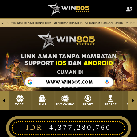
05 - MINIMAL DEPOSIT HANYA 10RB - MENERIMA DEPOSIT PULSA TANPA POTONGAN - ONLINE 24 JAM FAST
TOGEL
SLOT
LIVE CASINO
SPORT
ARCADE
SABU
IDR
4,377,301,004