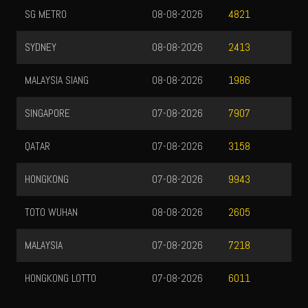
SG METRO
08-08-2026
4821
SYDNEY
08-08-2026
2413
MALAYSIA SIANG
08-08-2026
1986
SINGAPORE
07-08-2026
7907
QATAR
07-08-2026
3158
HONGKONG
07-08-2026
9943
TOTO WUHAN
08-08-2026
2605
MALAYSIA
07-08-2026
7218
HONGKONG LOTTO
07-08-2026
6011